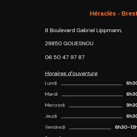
Héraclès - Bres
8 Boulevard Gabriel Lippmann,
29850 GOUESNOU
06 50 47 97 87
Horaires d’ouverture
Lundi
6h3
Mardi
6h3
Mercredi
9h3
Jeudi
6h3
Vendredi
6h30-13